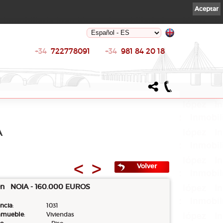
Aceptar
+34
722778091
+34
981 84 20 18
A
<
>
Volver
en NOIA - 160.000 EUROS
ncia
:
1031
inmueble
:
Viviendas