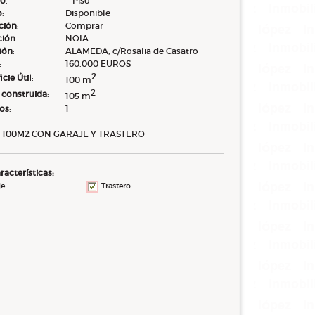
po
:
Piso
o
:
Disponible
ción
:
Comprar
ción
:
NOIA
ión
:
ALAMEDA, c/Rosalia de Casatro
:
160.000 EUROS
2
icie Útil
:
100 m
2
 construida
:
105 m
eos
:
1
E 100M2 CON GARAJE Y TRASTERO
racterísticas:
je
Trastero