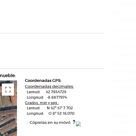
mueble:
Coordenadas GPS:
Coordenadas decimales:
Latitud: 42.7854729
Longitud: -8.8877974
Grados, min y seg.:
Latitud: N 42º 47' 7.702
Longitud: O 8º 53' 16.070
?
Cópielas en su móvil: