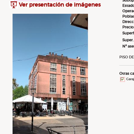
Subti
Ver presentación de imágenes
Estad
Opera
Pobla
Direcc
Precio
Superf
Super.
Nº as
PISO D
Otras ca
Gara