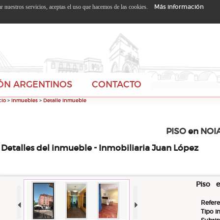
Más información
zar nuestros servicios, aceptas el uso que hacemos de las cookies.
ÓN ARGENTINOS
CONTACTO
cio
>
Inmuebles
>
Detalle Inmueble
PISO
en
NOI
Detalles del inmueble - Inmobiliaria Juan López
Piso 
Refere
Tipo 