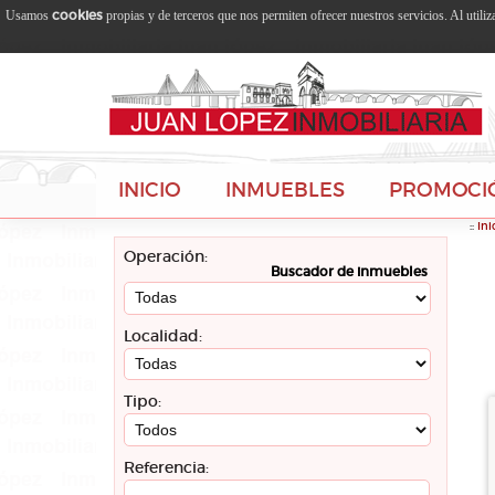
cookies
Usamos
propias y de terceros que nos permiten ofrecer nuestros servicios. Al utili
INICIO
INMUEBLES
PROMOCI
::
Ini
Operación:
Buscador de inmuebles
Localidad:
Tipo:
Referencia: