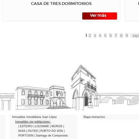
CASA DE TRES DORMITORIOS
Ver más
1
2
3
4
5
6
7
8
9
sig
Inmuebles Inmobiliaria Juan López
Mapa interactivo
Inmuebles por poblaciones:
| ESTEIRO
| LOUSAME
| MUROS
|
NOIA
| OUTES
| PORTO DO SON
|
PORTOSIN
| Santiago de Compostela