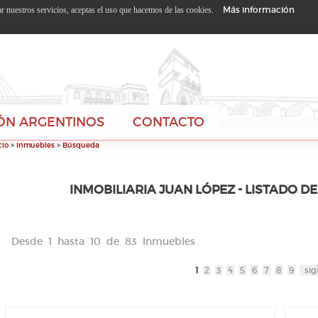
Más información
zar nuestros servicios, aceptas el uso que hacemos de las cookies.
ÓN ARGENTINOS
CONTACTO
cio
>
Inmuebles
>
Búsqueda
INMOBILIARIA JUAN LÓPEZ - LISTADO D
Desde 1 hasta 10 de 83 Inmuebles
1
2
3
4
5
6
7
8
9
sig