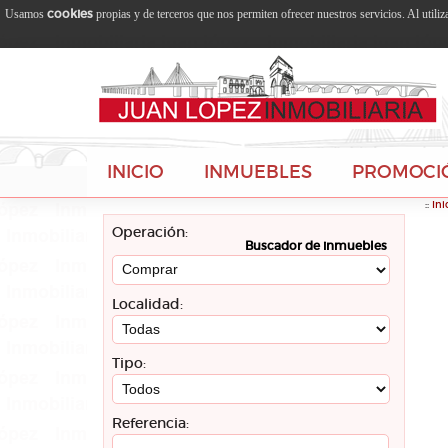
cookies
Usamos
propias y de terceros que nos permiten ofrecer nuestros servicios. Al utili
INICIO
INMUEBLES
PROMOCI
::
Ini
Operación:
Buscador de inmuebles
Localidad:
Tipo:
Referencia: