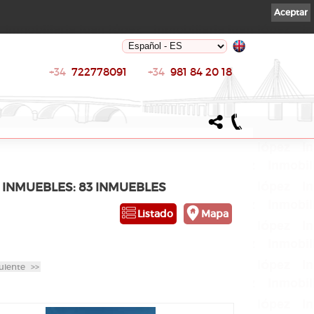
Aceptar
+34
722778091
+34
981 84 20 18
E INMUEBLES: 83 INMUEBLES
Listado
Mapa
uiente
>>