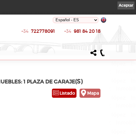
Aceptar
+34
722778091
+34
981 84 20 18
(S)
MUEBLES: 1 PLAZA DE GARAJE
Listado
Mapa