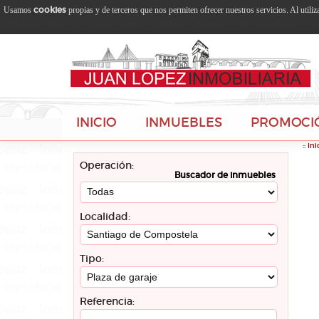
cookies
Usamos
propias y de terceros que nos permiten ofrecer nuestros servicios. Al utili
INICIO
INMUEBLES
PROMOCI
::
Ini
Operación:
Buscador de inmuebles
Localidad:
Tipo:
Referencia: