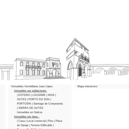
Inmuebles Inmobiliaria Juan López
Mapa interactivo
Inmuebles por poblaciones:
| ESTEIRO
| LOUSAME
| NOIA
|
OUTES
| PORTO DO SON
|
PORTOSIN
| Santiago de Compostela
| SIERRA DE OUTES
Inmuebles en Galicia.
Inmuebles por tipos :
| Casa
| Local comercial
| Piso
| Plaza
de Garaje
| Terreno Edificable
|