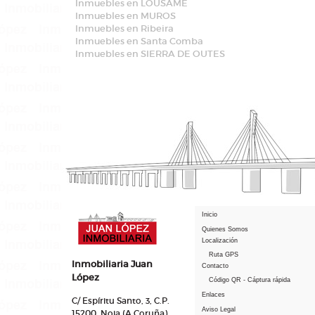
Inmuebles en LOUSAME
Inmuebles en MUROS
Inmuebles en Ribeira
Inmuebles en Santa Comba
Inmuebles en SIERRA DE OUTES
Inicio
Quienes Somos
Localización
Ruta GPS
Inmobiliaria Juan
Contacto
López
Código QR - Cáptura rápida
Enlaces
C/ Espíritu Santo, 3, C.P.
Aviso Legal
15200, Noia (A Coruña)